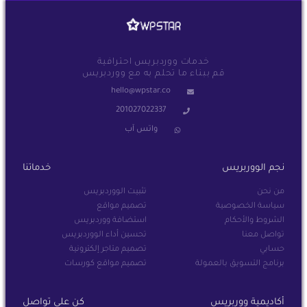
خدمات ووردبريس احترافية
قم ببناء ما تحلم به مع ووردبريس
hello@wpstar.co
201027022337
واتس آب
نجم الووربريس
خدماتنا
من نحن
تثبيت الووردبريس
سياسة الخصوصية
تصميم مواقع
الشروط والأحكام
استضافة ووردبريس
تواصل معنا
تحسين أداء الووردبريس
حسابي
تصميم متاجر إلكترونية
برنامج التسويق بالعمولة
تصميم مواقع كورسات
أكاديمية ووربريس
كن على تواصل