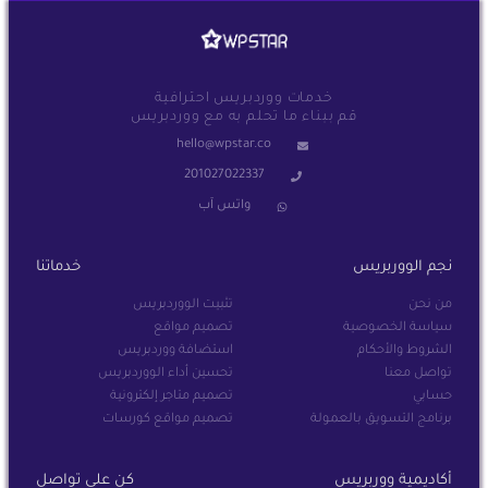
خدمات ووردبريس احترافية
قم ببناء ما تحلم به مع ووردبريس
hello@wpstar.co
201027022337
واتس آب
نجم الووربريس
خدماتنا
من نحن
تثبيت الووردبريس
سياسة الخصوصية
تصميم مواقع
الشروط والأحكام
استضافة ووردبريس
تواصل معنا
تحسين أداء الووردبريس
حسابي
تصميم متاجر إلكترونية
برنامج التسويق بالعمولة
تصميم مواقع كورسات
أكاديمية ووربريس
كن على تواصل